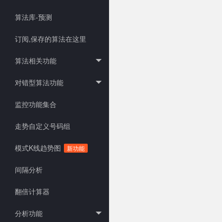
算法库-预测
订阅,保存的算法在这里
算法相关功能
对错型算法功能
监控功能集合
走势自定义号码组
模式K线趋势图
新功能
间隔分析
翻倍计算器
分析功能